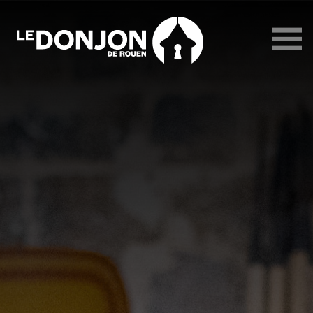
Le
Donjon
de
Rouen