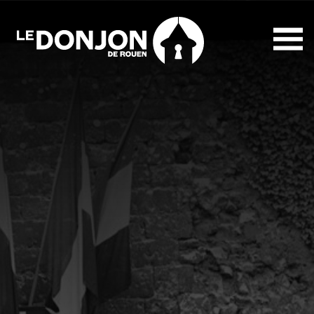
Le
Donjon
de
Rouen