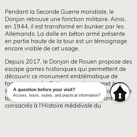
Pendant la Seconde Guerre mondiale, le
Donjon retrouve une fonction militaire. Ainsi,
en 1944, il est transformé en bunker par les
Allemands. La dalle en béton armé présente
en partie haute de la tour est un témoignage
encore visible de cet usage.
Depuis 2017, le Donjon de Rouen propose des
escape games historiques qui permettent de
découvrir ce monument emblématique de
façon originale. Cette approche permet à un
large public de se plonger dans l’Histoire de la
tour. Les deux précédents scénarios ont été
consacrés à l’Histoire médiévale du
monument et plus particulièrement à la
Guerre de Cent ans, dont le Donjon a été un
témoin de premier rang. Ce nouveau jeu
«
Libérez Rouen ! Rejoignez la résistance
» est